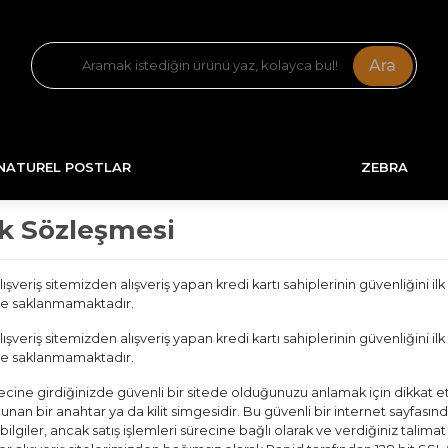
!..... Tüm Ürünlerde Kargo Bedava .....!
Ara
NATUREL POSTLAR
ZEBRA
lik Sözleşmesi
lışveriş sitemizden alışveriş yapan kredi kartı sahiplerinin güvenliğini ilk
de saklanmamaktadır.
lışveriş sitemizden alışveriş yapan kredi kartı sahiplerinin güvenliğini ilk
de saklanmamaktadır.
ecine girdiğinizde güvenli bir sitede olduğunuzu anlamak için dikkat etm
lunan bir anahtar ya da kilit simgesidir. Bu güvenli bir internet sayfasın
ilgiler, ancak satış işlemleri sürecine bağlı olarak ve verdiğiniz talimat i