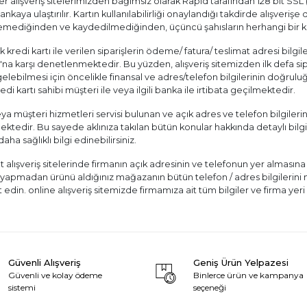
ilgiler alışveriş sitelerimizden bağımsız olarak Rapid tarafından 128 bit 
bankaya ulaştırılır. Kartın kullanılabilirliği onaylandığı takdirde alışverişe 
mediğinden ve kaydedilmediğinden, üçüncü şahısların herhangi bir koş
 kredi kartı ile verilen siparişlerin ödeme/ fatura/ teslimat adresi bilgile
'na karşı denetlenmektedir. Bu yüzden, alışveriş sitemizden ilk defa sipa
lebilmesi için öncelikle finansal ve adres/telefon bilgilerinin doğruluğ
di kartı sahibi müşteri ile veya ilgili banka ile irtibata geçilmektedir.
veya müşteri hizmetleri servisi bulunan ve açık adres ve telefon bilgilerin
ektedir. Bu sayede aklınıza takılan bütün konular hakkında detaylı bilgi a
ha sağlıklı bilgi edinebilirsiniz.
t alışveriş sitelerinde firmanın açık adresinin ve telefonun yer almasına
zi yapmadan ürünü aldığınız mağazanın bütün telefon / adres bilgilerin
edin. online alışveriş sitemizde firmamıza ait tüm bilgiler ve firma yeri b
Güvenli Alışveriş
Geniş Ürün Yelpazesi
Güvenli ve kolay ödeme
Binlerce ürün ve kampanya
sistemi
seçeneği