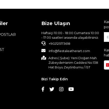
Ka
ler
Bize Ulaşın
pos
Haftaiçi 10:00 - 18:00 Cumartesi 10:00
POSTLAR
- 17:00 saatleri arasında ulaşabilirsiniz.
+902125173618
ST
Ka
info@fiestaleatherart.com
hab
Adres ( Şube): Yeni Doğan Mah.
ZübeydeHanim Caddesi No:138
Hat Boyu Zeytinburnu / İST
Bizi Takip Edin