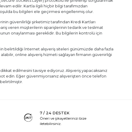
SSL (Secure Sockets Layer) protokolü ile şifrelenip sorgulanmak
devam edilir. Kartla ilgili hiçbir bilgi tarafımızdan
ulda bu bilgileri ele geçirmesi engellenmiş olur.
rinin güvenilirliği şirketimiz tarafından Kredi Kartları
riş veren müşterilerin siparişlerinin tedarik ve teslimat
unun onaylanması gereklidir. Bu bilgilerin kontrolü için
in belirtildiği İnternet alışveriş siteleri günümüzde daha fazla
labilir, online alışveriş hizmeti sağlayan firmanın güvenirliği
 dikkat edilmesini tavsiye ediyoruz. Alışveriş yapacaksanız
i not edin. Eğer güvenmiyorsanız alışverişten önce telefon
elirtilmiştir.
7 / 24 DESTEK
Öneri ve şikayetlerinizi bize
iletebilirsiniz.